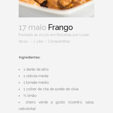
17 maio
Frango
Postado às 22:11h
em
Receitas
por
Lívian
Alves
1
Like
Compartilhar
Ingredientes:
1 dente de alho
1 cebola média
1 tomate médio
1 colher de chá de azeite de oliva
½ limão
cheiro verde a gosto (coentro, salsa,
cebolinha)