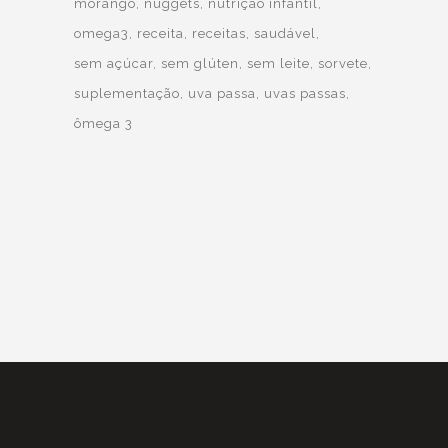
morango
nuggets
nutrição infantil
omega3
receita
receitas
saudável
sem açúcar
sem glúten
sem leite
sorvete
suplementação
uva passa
uvas passas
ômega 3