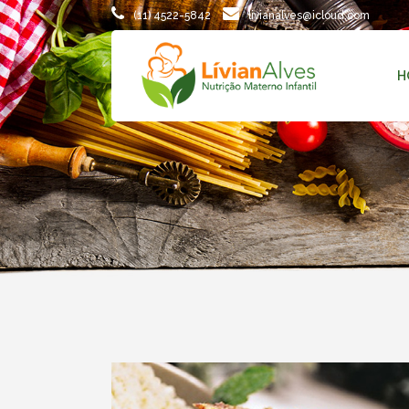
(11) 4522-5842
livianalves@icloud.com
H
TODAS
AMAMENTAÇÃO