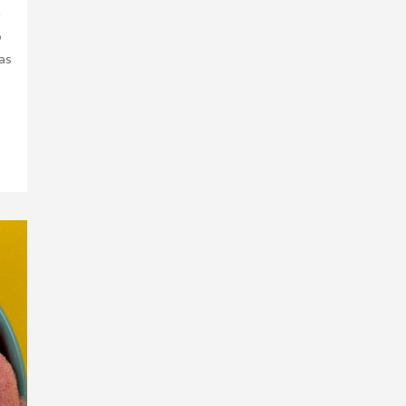
g
o
as