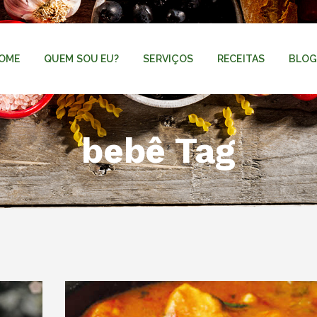
OME
QUEM SOU EU?
SERVIÇOS
RECEITAS
BLO
bebê Tag
BEBÊS
CRIANÇAS
GESTAÇÃO
RECEITAS