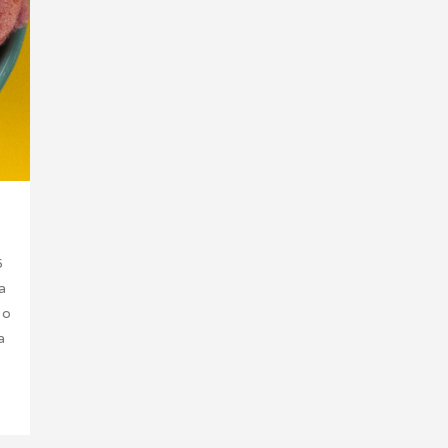
5
a
 o
a