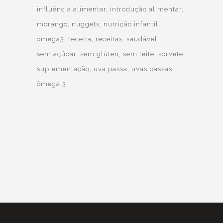
influência alimentar
introdução alimentar
morango
nuggets
nutrição infantil
omega3
receita
receitas
saudável
sem açúcar
sem glúten
sem leite
sorvete
suplementação
uva passa
uvas passas
ômega 3