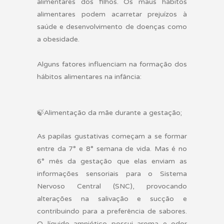
alimentares dos filhos. Os maus hábitos
alimentares podem acarretar prejuízos à
saúde e desenvolvimento de doenças como
a obesidade.
Alguns fatores influenciam na formação dos
hábitos alimentares na infância:
🍃
Alimentação da mãe durante a gestação;
As papilas gustativas começam a se formar
entre da 7° e 8° semana de vida. Mas é no
6° mês da gestação que elas enviam as
informações sensoriais para o Sistema
Nervoso Central (SNC), provocando
alterações na salivação e sucção e
contribuindo para a preferência de sabores.
O líquido amniótico possui aroma e odor