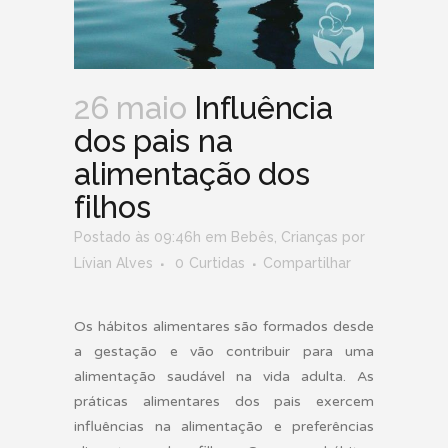
26 maio
Influência
dos pais na
alimentação dos
filhos
Postado às 09:46h
em
Bebês
,
Crianças
por
Lívian Alves
0
Curtidas
Compartilhar
Os hábitos alimentares são formados desde
a gestação e vão contribuir para uma
alimentação saudável na vida adulta. As
p
ráticas alimentares dos pais exercem
influências na alimentação e preferências