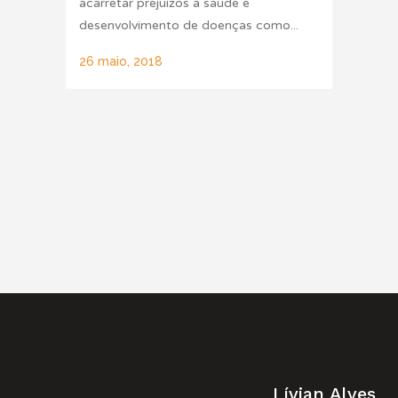
acarretar prejuízos à saúde e
desenvolvimento de doenças como...
26 maio, 2018
Lívian Alves