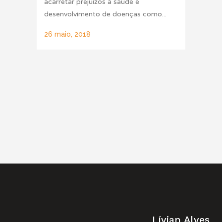
acarretar prejuízos à saúde e
desenvolvimento de doenças como...
26 maio, 2018
Lívian Alves